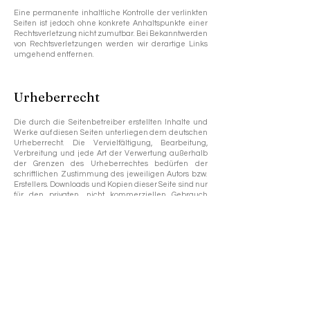
Eine permanente inhaltliche Kontrolle der verlinkten
Seiten ist jedoch ohne konkrete Anhaltspunkte einer
Rechtsverletzung nicht zumutbar. Bei Bekanntwerden
von Rechtsverletzungen werden wir derartige Links
umgehend entfernen.
Urheberrecht
Die durch die Seitenbetreiber erstellten Inhalte und
Werke auf diesen Seiten unterliegen dem deutschen
Urheberrecht. Die Vervielfältigung, Bearbeitung,
Verbreitung und jede Art der Verwertung außerhalb
der Grenzen des Urheberrechtes bedürfen der
schriftlichen Zustimmung des jeweiligen Autors bzw.
Erstellers. Downloads und Kopien dieser Seite sind nur
für den privaten, nicht kommerziellen Gebrauch
gestattet.
Soweit die Inhalte auf dieser Seite nicht vom Betreiber
erstellt wurden, werden die Urheberrechte Dritter
beachtet. Insbesondere werden Inhalte Dritter als
solche gekennzeichnet. Sollten Sie trotzdem auf eine
Urheberrechtsverletzung aufmerksam werden, bitten
wir um einen entsprechenden Hinweis. Bei
Bekanntwerden von Rechtsverletzungen werden wir
derartige Inhalte umgehend entfernen.